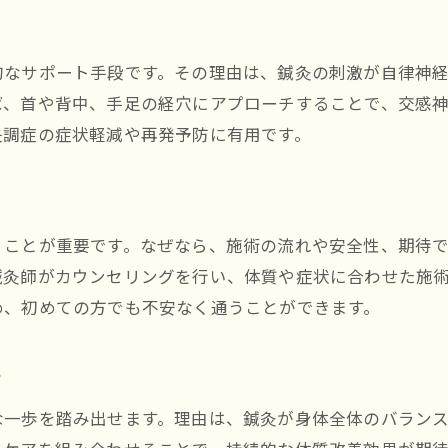
自律神経と鍼灸の科学的な関連性とは
鍼灸で自律神経のバランスを取る理論的根拠
的なサポート手段です。その理由は、鍼灸の刺激が自律神
自律神経失調症の改善に役立つ鍼灸の特徴
ば、首や背中、手足の経穴にアプローチすることで、交感
鍼灸治療の流れと自律神経への影響
失調症の症状軽減や再発予防に有用です。
鍼灸の継続で得られる自律神経の安定感
鍼灸体験からみる自律神経の整え方とは
鍼灸体験を通じて得た自律神経改善の実感
くことが重要です。なぜなら、施術の流れや安全性、期待
初めての鍼灸で感じる自律神経の変化とは
お問い合わせはこちら
お問い合わせはこちら
鍼灸師がカウンセリングを行い、体質や症状に合わせた施
実際の鍼灸体験談に学ぶ体質改善のヒント
め、初めての方でも不安なく通うことができます。
鍼灸による心身のリラクゼーション体験記
自律神経を整えるための鍼灸施術の流れ
す
鍼灸体験者が伝える生活習慣へのアドバイス
な一歩を踏み出せます。理由は、鍼灸が身体全体のバラン
心療内科との違いも知る鍼灸の魅力