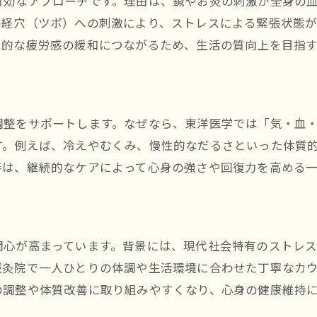
有効なアプローチです。理由は、鍼やお灸の刺激が全身の
ストレス社会に対応する鍼灸の活用法
の経穴（ツボ）への刺激により、ストレスによる緊張状態
鍼灸によるリラクゼーション効果の実際
性的な疲労感の緩和につながるため、生活の質向上を目指
自律神経の乱れに鍼灸が与える影響を解説
鍼灸で心身をリセットする生活習慣のヒント
久留米市で実感する鍼灸による体質変化
調整をサポートします。なぜなら、東洋医学では「気・血
鍼灸で体質がどう変わるのか体験談から学ぶ
す。例えば、冷えやむくみ、慢性的なだるさといった体質
鍼灸と自律神経のバランス調整を実感した声
善は、継続的なケアによって心身の強さや回復力を高める
久留米市で体質改善を目指す鍼灸の特徴
鍼灸の施術後に期待できる身体の変化とは
生活の質向上に鍼灸がもたらすメリット
関心が高まっています。背景には、現代社会特有のストレ
鍼灸を継続することで得られる体質改善の効果
鍼灸院で一人ひとりの体調や生活環境に合わせた丁寧なカ
自律神経失調に鍼灸がなぜ注目されるのか
の調整や体質改善に取り組みやすくなり、心身の健康維持
鍼灸が自律神経失調症に選ばれる理由を解説