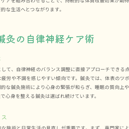
フケアを組み合わせることで、持続的な体質改善効果が期
鍼灸と心療内科治療の違いをわかりやすく解説
康的な生活へとつながります。
鍼灸で得られる体質改善のオリジナリティ
心療内科と鍼灸を比較した健康サポート法
鍼灸の自律神経ケア術
自律神経ケアに最適な鍼灸の取り入れ方とは
久留米市で選ぶ鍼灸と心療内科のポイント
は
鍼灸の魅力を活かした自律神経のアプローチ
鍼灸でかなえる自律神経と体質の根本改善
として、自律神経のバランス調整に直接アプローチできる
な疲労や不調を感じやすい傾向です。鍼灸では、体表のツ
鍼灸で目指す根本的な自律神経改善とは
期的な鍼灸施術により心身の緊張が和らぎ、睡眠の質向上
体質から変える鍼灸の実践的アプローチ
法で心身を整える鍼灸は選ばれ続けています。
鍼灸と生活習慣改善で持続的な健康を手に入れる
久留米市で鍼灸を活用した健康管理のコツ
イス
鍼灸による自律神経ケアの最終ステップ
的な施術と日常生活の見直しが重要です。まず、専門家に