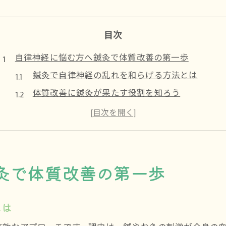
目次
自律神経に悩む方へ鍼灸で体質改善の第一歩
鍼灸で自律神経の乱れを和らげる方法とは
体質改善に鍼灸が果たす役割を知ろう
久留米市で注目の鍼灸と自律神経ケア
自律神経失調症と鍼灸の効果的な関係
鍼灸を始める前に押さえたい基礎知識
鍼灸で新しい体質改善の一歩を踏み出す
灸で体質改善の第一歩
ストレス時代に活きる鍼灸の自律神経ケア術
ストレス軽減に鍼灸が選ばれる理由とは
とは
鍼灸で自律神経を整える実践的アドバイス