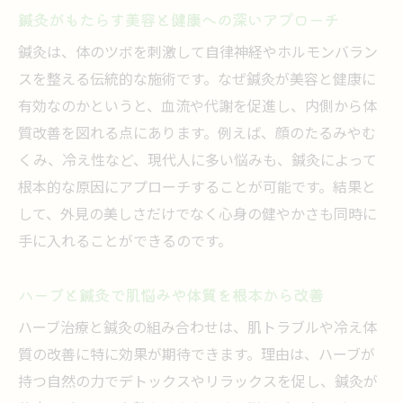
方
鍼灸がもたらす美容と健康への深いアプローチ
自然治癒力を高める鍼灸の実践的アプローチ
鍼灸は、体のツボを刺激して自律神経やホルモンバラン
鍼灸とハーブで自然治癒力を最大限に引き
スを整える伝統的な施術です。なぜ鍼灸が美容と健康に
出す
有効なのかというと、血流や代謝を促進し、内側から体
日常生活に活かせる鍼灸とハーブ治療の工
質改善を図れる点にあります。例えば、顔のたるみやむ
夫
くみ、冷え性など、現代人に多い悩みも、鍼灸によって
鍼灸が持つ回復力とハーブの相乗効果の秘
根本的な原因にアプローチすることが可能です。結果と
密
して、外見の美しさだけでなく心身の健やかさも同時に
季節や体調に合わせた鍼灸とハーブの活用
手に入れることができるのです。
方法
鍼灸で整えハーブで支える健康づくりの提
ハーブと鍼灸で肌悩みや体質を根本から改善
案
ハーブ治療と鍼灸の組み合わせは、肌トラブルや冷え体
自然治癒力向上に役立つ鍼灸とハーブ習慣
質の改善に特に効果が期待できます。理由は、ハーブが
美容鍼とハーブで叶える体質改善のヒント
持つ自然の力でデトックスやリラックスを促し、鍼灸が