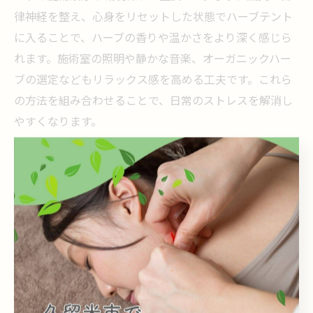
律神経を整え、心身をリセットした状態でハーブテント
に入ることで、ハーブの香りや温かさをより深く感じら
れます。施術室の照明や静かな音楽、オーガニックハー
ブの選定などもリラックス感を高める工夫です。これら
の方法を組み合わせることで、日常のストレスを解消し
やすくなります。
ハーブテントと鍼灸による血行促進と美容効果
鍼灸とよもぎ蒸しは血行促進と美容面での効果が期待で
きます。鍼灸は経絡を整え、血流をスムーズにし、ハー
ブテントは温熱とハーブ成分で毛細血管まで温めます。
例えば、肌のくすみやむくみが気になる方は、この組み
合わせで老廃物の排出が促され、透明感やハリのある肌
を目指せます。定期的な施術が、美容と健康の両立に役