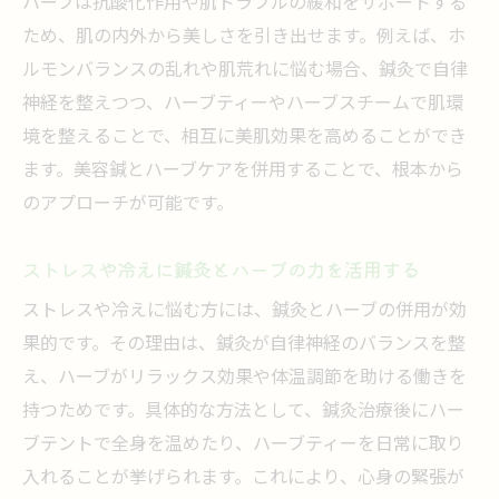
ハーブは抗酸化作用や肌トラブルの緩和をサポートする
鍼灸とハーブテントの併用がもたらす体調
ため、肌の内外から美しさを引き出せます。例えば、ホ
変化
ルモンバランスの乱れや肌荒れに悩む場合、鍼灸で自律
ハーブを活かした鍼灸とハーブテントの選
神経を整えつつ、ハーブティーやハーブスチームで肌環
び方
境を整えることで、相互に美肌効果を高めることができ
ます。美容鍼とハーブケアを併用することで、根本から
冷え性改善に鍼灸とハーブを活かす方法
のアプローチが可能です。
冷え性対策に鍼灸とハーブ治療が効果的な
理由
ストレスや冷えに鍼灸とハーブの力を活用する
鍼灸とハーブの力で末端まで温めるケアの
ストレスや冷えに悩む方には、鍼灸とハーブの併用が効
コツ
果的です。その理由は、鍼灸が自律神経のバランスを整
体質に合わせた鍼灸とハーブの冷え性改善
え、ハーブがリラックス効果や体温調節を助ける働きを
法
持つためです。具体的な方法として、鍼灸治療後にハー
鍼灸で巡りを良くしハーブで補う冷え対策
ブテントで全身を温めたり、ハーブティーを日常に取り
ハーブと鍼灸の組み合わせがもたらす温活
入れることが挙げられます。これにより、心身の緊張が
効果