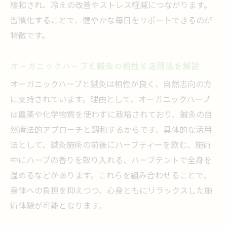
緩和され、冷えの改善やストレス軽減につながります。
冷え性女性のための鍼灸とハーブの取り入
習慣化することで、健やかな毎日をサポートできるのが
れ方
特徴です。
リラックスを求める女性に鍼灸が支持される理
由
オーガニックハーブと鍼灸の相性と活用法を解説
鍼灸が女性に選ばれるリラックス効果の魅
オーガニックハーブと鍼灸は相性が良く、自然志向の方
力
に支持されています。理由として、オーガニックハーブ
ハーブとの組み合わせで深まる鍼灸の癒し
は農薬や化学物質を使わずに栽培されており、鍼灸の自
体験
然療法的アプローチと調和するからです。具体的な活用
鍼灸とハーブ治療がもたらす自律神経の整
法として、鍼灸施術の前後にハーブティーを飲む、施術
え方
中にハーブの香りを取り入れる、ハーブテントで全身を
温めるなどがあります。これらを組み合わせることで、
女性の心と体をほぐす鍼灸とハーブの作用
身体への負担を抑えつつ、心身ともにリラックスした施
短時間で実感できる鍼灸のリラックス施術
術体験が可能となります。
法