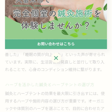
立つ実践的な方法です。
鍼灸とハーブテントの併用がもたらす体調変化
鍼灸とハーブテントを継続的に併用することで、体調に
様々な良い変化が現れます。理由は、身体の内外からア
プローチすることで、自然治癒力や免疫力が高まるため
お問い合わせはこちら
です。例えば、「疲れにくくなった」「手足の冷えが改
善した」「睡眠の質が向上した」といった声が寄せられ
お問い合わせはこちら
ています。実際に、生活習慣の見直しと並行して取り入
れることで、心身のコンディション維持に繋がります。
ハーブを活かした鍼灸とハーブテントの選び方
鍼灸とハーブテントの効果を最大限に引き出すには、使
用するハーブや施術内容の選び方が重要です。オーガニ
ックや体質別のハーブを選ぶことで、目的に合わせたア