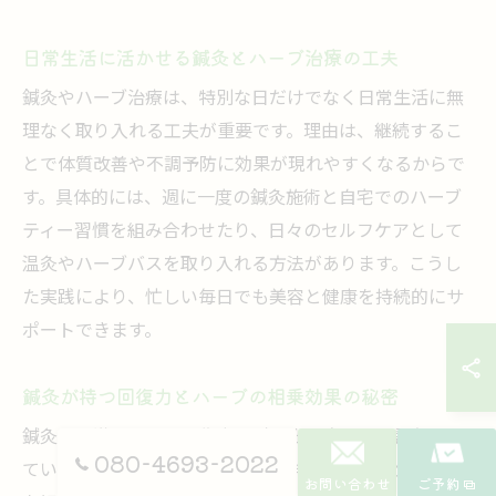
日常生活に活かせる鍼灸とハーブ治療の工夫
鍼灸やハーブ治療は、特別な日だけでなく日常生活に無
理なく取り入れる工夫が重要です。理由は、継続するこ
とで体質改善や不調予防に効果が現れやすくなるからで
す。具体的には、週に一度の鍼灸施術と自宅でのハーブ
ティー習慣を組み合わせたり、日々のセルフケアとして
温灸やハーブバスを取り入れる方法があります。こうし
た実践により、忙しい毎日でも美容と健康を持続的にサ
ポートできます。
鍼灸が持つ回復力とハーブの相乗効果の秘密
鍼灸の刺激は、体の回復力を引き出す点で高く評価され
080-4693-2022
ています。そこにハーブの抗酸化作用やリラックス効果
お問い合わせ
ご予約