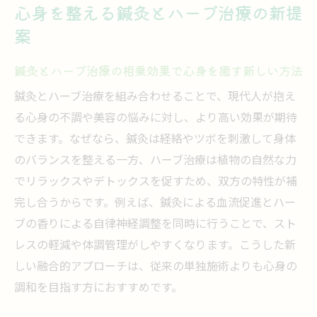
心身を整える鍼灸とハーブ治療の新提
ストレスや冷えに鍼灸とハーブの力を活用
案
する
オーガニックハーブと鍼灸の相性と活用法
鍼灸とハーブ治療の相乗効果で心身を癒す新しい方法
を解説
鍼灸とハーブ治療を組み合わせることで、現代人が抱え
鍼灸とハーブ治療の選び方と生活への取り
る心身の不調や美容の悩みに対し、より高い効果が期待
入れ方
できます。なぜなら、鍼灸は経絡やツボを刺激して身体
美容と健康を支える鍼灸の魅力と可能性
のバランスを整える一方、ハーブ治療は植物の自然な力
鍼灸がもたらす美容と健康への深いアプロ
でリラックスやデトックスを促すため、双方の特性が補
ーチ
完し合うからです。例えば、鍼灸による血流促進とハー
ハーブと鍼灸で肌悩みや体質を根本から改
ブの香りによる自律神経調整を同時に行うことで、スト
善
レスの軽減や体調管理がしやすくなります。こうした新
鍼灸の施術とハーブの効果的な組み合わせ
しい融合的アプローチは、従来の単独施術よりも心身の
方
調和を目指す方におすすめです。
美容鍼による肌質向上とハーブのサポート