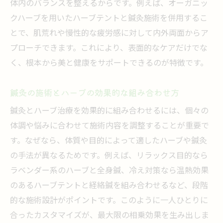
体内のバランスを整えるからです。例えば、オーガニッ
美容鍼とハーブ治療で体質改善を目指す理
クハーブを用いたハーブテントと鍼灸施術を併用するこ
由
とで、肌荒れや慢性的な疲労感に対して内外両面からア
鍼灸とハーブがもたらす肌質・体質の変化
プローチできます。これにより、表面的なケアだけでな
美容鍼とハーブの相乗効果を活かすセルフ
く、根本から美と健康をサポートできるのが特徴です。
ケア
オーガニックハーブと鍼灸が導くトータル
鍼灸の施術とハーブの効果的な組み合わせ方
美活
鍼灸とハーブ治療を効果的に組み合わせるには、個々の
美容と健康に役立つ鍼灸とハーブの実践方
体調や悩みに合わせて施術内容を調整することが重要で
法
す。なぜなら、体質や目的によって適したハーブや鍼灸
鍼灸とハーブで叶える理想の体質改善計画
の手法が異なるためです。例えば、リラックス目的なら
ラベンダー系のハーブと全身鍼、冷え対策なら温熱効果
のあるハーブテントと経絡鍼を組み合わせるなど、段階
的な施術設計がポイントです。このように一人ひとりに
合ったカスタマイズが、最大限の相乗効果を生み出しま