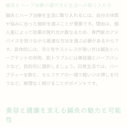
鍼灸とハーブで作る自宅リラックス習慣の
鍼灸とハーブ治療の選び方と生活への取り入れ方
提案
鍼灸とハーブ治療を生活に取り入れるには、自分の体質
妊活サポートに役立つ鍼灸とハーブの組み合わ
や悩みに合った施術を選ぶことが重要です。理由は、個
せ
人差によって効果の現れ方が異なるため、専門家のアド
妊活を支える鍼灸とハーブ治療の相乗効果
バイスを受けながら最適な方法を選ぶ必要があるからで
鍼灸とハーブで体質改善し妊活を後押しす
す。具体的には、冷え性やストレスが強い方は鍼灸とハ
る方法
ーブテントの併用、肌トラブルには美容鍼とハーブパッ
妊活女性におすすめの鍼灸とハーブの活用
クなど、目的別に選択しましょう。日常生活では、ハー
例
ブティーを飲む、セルフケアの一環で軽いツボ押しを行
ハーブと鍼灸がもたらす妊活中のリラック
うなど、無理なく続けることがポイントです。
ス効果
鍼灸とハーブ治療で妊活の不安を和らげる
美容と健康を支える鍼灸の魅力と可能
コツ
性
妊活サポートに最適な鍼灸とハーブの選び