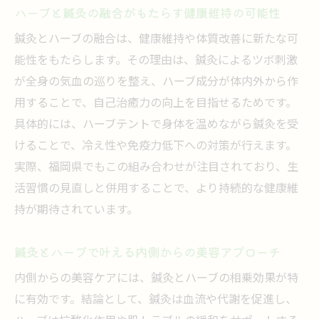
ハーブと鍼灸の融合がもたらす健康維持の可能性
力
鍼灸とハーブの融合は、健康維持や体質改善に新たな可
健康維持に役立つ鍼灸とハーブの選択ポイ
能性をもたらします。その理由は、鍼灸によるツボ刺激
ント
が全身の気血の巡りを整え、ハーブ成分が体内外から作
鍼灸とハーブ治療が叶えるトータルケアの
用することで、自己治癒力の向上を目指せるためです。
魅力
具体的には、ハーブテントで身体を温めながら鍼灸を受
ハーブテント体験で感じる鍼灸の相乗効果
けることで、冷え性や免疫力低下への対策が行えます。
鍼灸とハーブテントの相乗効果を体験する
実際、福岡県でもこの組み合わせが注目されており、生
メリット
活習慣の見直しと併用することで、より持続的な健康維
ハーブテントと鍼灸の組み合わせで冷えを
持が期待されています。
徹底ケア
リラックス効果を高める鍼灸とハーブテン
鍼灸とハーブで叶える内側からの美容アプローチ
トの工夫
内側からの美容ケアには、鍼灸とハーブの相乗効果が特
ハーブテントと鍼灸による血行促進と美容
に有効です。結論として、鍼灸は血流や代謝を促進し、
効果