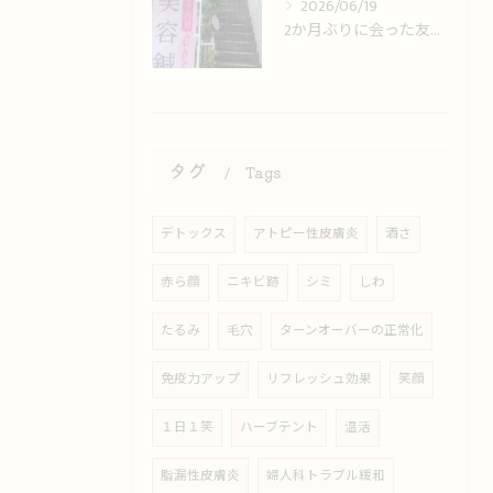
2026/06/19
2か月ぶりに会った友人に「小顔になった」と気づかれた！
タグ
Tags
デトックス
アトピー性皮膚炎
酒さ
赤ら顔
ニキビ跡
シミ
しわ
たるみ
毛穴
ターンオーバーの正常化
免疫力アップ
リフレッシュ効果
笑顔
１日１笑
ハーブテント
温活
脂漏性皮膚炎
婦人科トラブル緩和