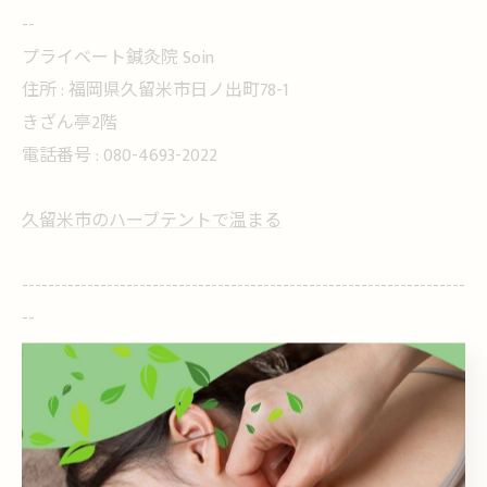
--
プライベート鍼灸院 Soin
住所 : 福岡県久留米市日ノ出町78-1
きざん亭2階
電話番号 : 080-4693-2022
久留米市のハーブテントで温まる
--------------------------------------------------------------------
--
ハーブテント
< 前のページ
一覧に戻る
次のページ >