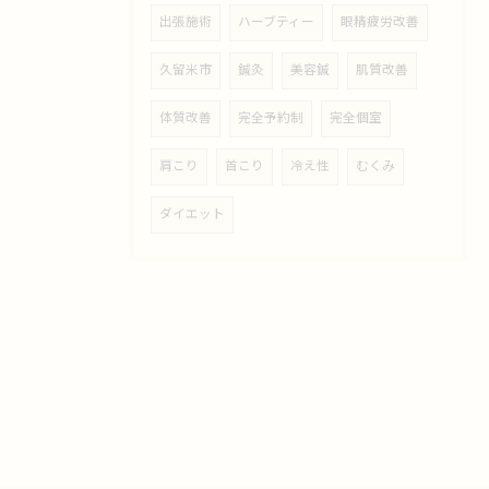
出張施術
ハーブティー
眼精疲労改善
久留米市
鍼灸
美容鍼
肌質改善
体質改善
完全予約制
完全個室
肩こり
首こり
冷え性
むくみ
ダイエット