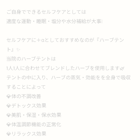
ご自身でできるセルフケアとしては
適度な運動・睡眠・塩分や水分補給が大事❕
セルフケアに＋αとしておすすめなのが『ハーブテン
ト』✨
当院のハーブテントは
1人1人に合わせてブレンドしたハーブを使用します🌿
テントの中に入り、ハーブの蒸気・効能をを全身で吸収
することによって
💎体の不調改善
💎デトックス効果
💎美肌・保湿・保水効果
💎体温調節機能の正常化
💎リラックス効果