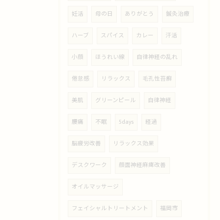
妊活
母の日
ありがとう
鍼灸治療
ハーブ
スパイス
カレー
汗活
小顔
ほうれい線
自律神経の乱れ
倦怠感
リラックス
毛孔性苔癬
美肌
グリーンピール
自律神経
腰痛
不眠
5days
経過
脳疲労改善
リラックス効果
デスクワーク
顔面神経麻痺改善
オイルマッサージ
フェイシャルトリートメント
福岡市