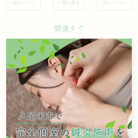
< 前のページ
一覧に戻る
次のページ >
関連タグ
#完全個室
#完全予約制
#鍼灸
#美容鍼
#グリーンピール
#自律神経
#不眠
#むくみ
#体質改善
#肌質改善
カテゴリー
Categories
全てのカテゴリー
自律神経