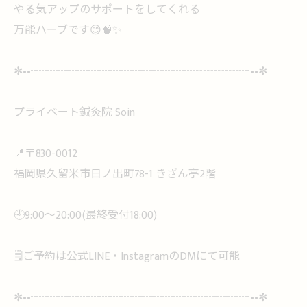
やる気アップのサポートをしてくれる
万能ハーブです😊🧠✨
✼••┈┈┈┈┈┈┈┈┈┈┈┈┈┈┈┄┄┄┄┈••✼
プライベート鍼灸院 Soin
📍〒830-0012
福岡県久留米市日ノ出町78-1 きざん亭2階
🕘9:00〜20:00(最終受付18:00)
🗒ご予約は公式LINE・InstagramのDMにて可能
✼••┈┈┈┈┈┈┈┈┈┈┈┈┈┈┈┈┈┈┈┈••✼