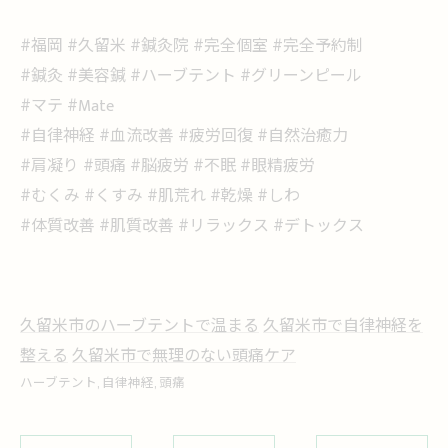
#福岡 #久留米 #鍼灸院 #完全個室 #完全予約制
#鍼灸 #美容鍼 #ハーブテント #グリーンピール
#マテ #Mate
#自律神経 #血流改善 #疲労回復 #自然治癒力
#肩凝り #頭痛 #脳疲労 #不眠 #眼精疲労
#むくみ #くすみ #肌荒れ #乾燥 #しわ
#体質改善 #肌質改善 #リラックス #デトックス
久留米市のハーブテントで温まる
久留米市で自律神経を
整える
久留米市で無理のない頭痛ケア
ハーブテント
自律神経
頭痛