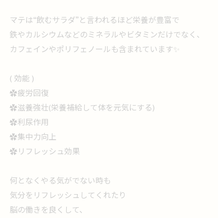
マテは“飲むサラダ”と言われるほど栄養が豊富で
鉄やカルシウムなどのミネラルやビタミンだけでなく、
カフェインやポリフェノールも含まれています✨
( 効能 )
︎✿疲労回復
︎✿滋養強壮(栄養補給して体を元気にする)
︎✿利尿作用
︎✿集中力向上
︎✿リフレッシュ効果
何となくやる気がでない時も
気分をリフレッシュしてくれたり
脳の働きを良くして、