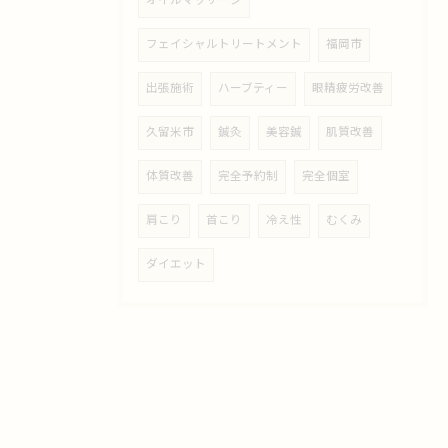
オイルマッサージ
フェイシャルトリートメント
福岡市
出張施術
ハーブティー
眼精疲労改善
久留米市
鍼灸
美容鍼
肌質改善
体質改善
完全予約制
完全個室
肩こり
首こり
冷え性
むくみ
ダイエット