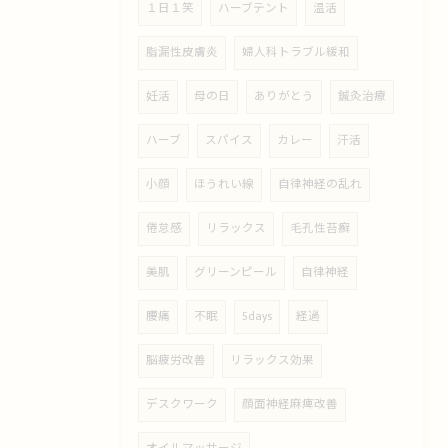
１日１笑
ハーブテント
温活
脂漏性皮膚炎
婦人科トラブル緩和
妊活
母の日
ありがとう
鍼灸治療
ハーブ
スパイス
カレー
汗活
小顔
ほうれい線
自律神経の乱れ
倦怠感
リラックス
毛孔性苔癬
美肌
グリーンピール
自律神経
腰痛
不眠
5days
経過
脳疲労改善
リラックス効果
デスクワーク
顔面神経麻痺改善