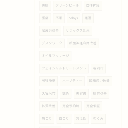
美肌
グリーンピール
自律神経
腰痛
不眠
5days
経過
脳疲労改善
リラックス効果
デスクワーク
顔面神経麻痺改善
オイルマッサージ
フェイシャルトリートメント
福岡市
出張施術
ハーブティー
眼精疲労改善
久留米市
鍼灸
美容鍼
肌質改善
体質改善
完全予約制
完全個室
肩こり
首こり
冷え性
むくみ