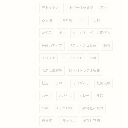
デトックス
アトピー性皮膚炎
酒さ
赤ら顔
ニキビ跡
シミ
しわ
たるみ
毛穴
ターンオーバーの正常化
免疫力アップ
リフレッシュ効果
笑顔
１日１笑
ハーブテント
温活
脂漏性皮膚炎
婦人科トラブル緩和
妊活
母の日
ありがとう
鍼灸治療
ハーブ
スパイス
カレー
汗活
小顔
ほうれい線
自律神経の乱れ
倦怠感
リラックス
毛孔性苔癬