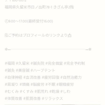
📍〒830-0012
福岡県久留米市日ノ出町78-1 きざん亭2階
🕘9:00〜17:00(最終受付16:00)
🗒ご予約はプロフィールのリンクより📩
✼••┈┈┈┈┈┈┈┈┈┈┈┈┈┈┈┈┈┈┈┈••✼
#福岡 #久留米 #鍼灸院 #完全個室 #完全予約制
#鍼灸 #美容鍼 #ハーブテント
#自律神経 #血流改善 #疲労回復 #自然治癒力
#肩凝り #頭痛 #脳疲労 #不眠 #眼精疲労
#むくみ #くすみ #肌荒れ #乾燥 #しわ
#体質改善 #肌質改善 #リラックス