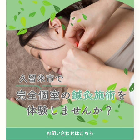
久留米市のハーブテントで温まる
久留米市で自律神経を
整える
久留米市で無理のない頭痛ケア
ハーブテント
自律神経
頭痛
< 前のページ
一覧に戻る
次のページ >
関連タグ
#完全個室
#完全予約制
#鍼灸
#美容鍼
#自律神経
#不眠
#むくみ
#体質改善
お問い合わせはこちら
#肌質改善