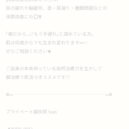
目の疲れや脳疲労、首・肩凝り・睡眠問題などの
体質改善にも⭕️❣️
｢歳だから…｣｢もう手遅れ｣と諦めている方。
肌は何歳からでも生まれ変わります👀✨
ぜひご相談ください🍀
ご自身の本来持っている自然治癒力を生かして
鍼治療で肌活🫧オススメです🤍
✼••┈┈┈┈┈┈┈┈┈┈┈┈┈┈┈┄┄┄┄┈••✼
プライベート鍼灸院 Soin