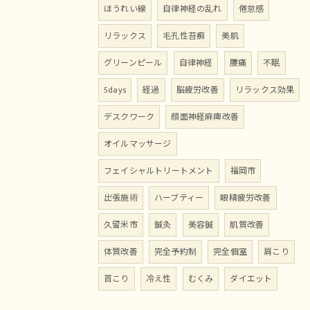
ほうれい線
自律神経の乱れ
倦怠感
リラックス
毛孔性苔癬
美肌
グリーンピール
自律神経
腰痛
不眠
5days
経過
脳疲労改善
リラックス効果
デスクワーク
顔面神経麻痺改善
オイルマッサージ
フェイシャルトリートメント
福岡市
出張施術
ハーブティー
眼精疲労改善
久留米市
鍼灸
美容鍼
肌質改善
体質改善
完全予約制
完全個室
肩こり
首こり
冷え性
むくみ
ダイエット