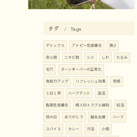
タグ
Tags
デトックス
アトピー性皮膚炎
酒さ
赤ら顔
ニキビ跡
シミ
しわ
たるみ
毛穴
ターンオーバーの正常化
免疫力アップ
リフレッシュ効果
笑顔
１日１笑
ハーブテント
温活
脂漏性皮膚炎
婦人科トラブル緩和
妊活
母の日
ありがとう
鍼灸治療
ハーブ
スパイス
カレー
汗活
小顔