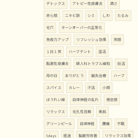
デトックス
アトピー性皮膚炎
酒さ
赤ら顔
ニキビ跡
シミ
しわ
たるみ
毛穴
ターンオーバーの正常化
免疫力アップ
リフレッシュ効果
笑顔
１日１笑
ハーブテント
温活
脂漏性皮膚炎
婦人科トラブル緩和
妊活
母の日
ありがとう
鍼灸治療
ハーブ
スパイス
カレー
汗活
小顔
ほうれい線
自律神経の乱れ
倦怠感
リラックス
毛孔性苔癬
美肌
グリーンピール
自律神経
腰痛
不眠
5days
経過
脳疲労改善
リラックス効果