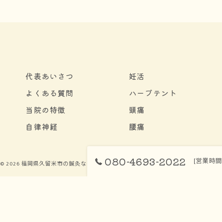
代表あいさつ
妊活
よくある質問
ハーブテント
当院の特徴
頭痛
自律神経
腰痛
080-4693-2022
[営業時間]
© 2026 福岡県久留米市の鍼灸ならプライベート鍼灸院 Soin ALL RIGHTS RESERVED