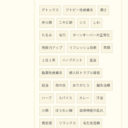
デトックス
アトピー性皮膚炎
酒さ
赤ら顔
ニキビ跡
シミ
しわ
たるみ
毛穴
ターンオーバーの正常化
免疫力アップ
リフレッシュ効果
笑顔
１日１笑
ハーブテント
温活
脂漏性皮膚炎
婦人科トラブル緩和
妊活
母の日
ありがとう
鍼灸治療
ハーブ
スパイス
カレー
汗活
小顔
ほうれい線
自律神経の乱れ
倦怠感
リラックス
毛孔性苔癬