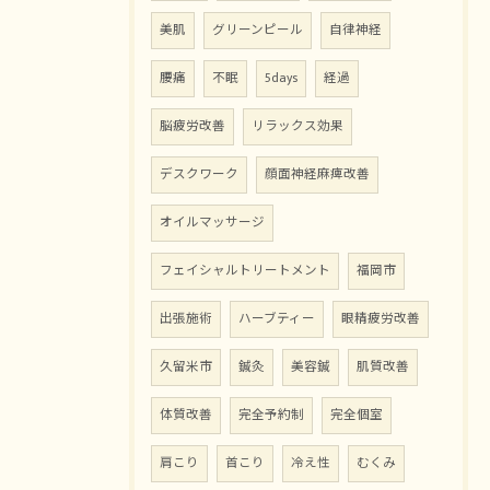
美肌
グリーンピール
自律神経
腰痛
不眠
5days
経過
脳疲労改善
リラックス効果
デスクワーク
顔面神経麻痺改善
オイルマッサージ
フェイシャルトリートメント
福岡市
お問い合わせはこちら
出張施術
ハーブティー
眼精疲労改善
久留米市
鍼灸
美容鍼
肌質改善
体質改善
完全予約制
完全個室
肩こり
首こり
冷え性
むくみ